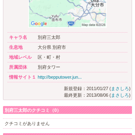
キャラ名
別府三太郎
生息地
大分県 別府市
地域レベル
区・町・村
所属団体
別府タワー
情報サイト１
http://bepputower.jun...
新規登録：2011/01/27 (
まさしろ
)
最終更新：2013/08/06 (
まさしろ
)
別府三太郎のクチコミ（0）
クチコミがありません