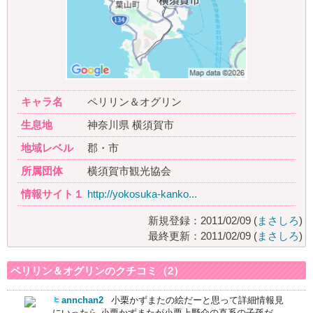
キャラ名
ペリリン＆オグリン
生息地
神奈川県 横須賀市
地域レベル
郡・市
所属団体
横須賀市観光協会
情報サイト１
http://yokosuka-kanko...
新規登録：2011/02/09 (
まさしろ
)
最終更新：2011/02/09 (
まさしろ
)
ペリリン＆オグリンのクチコミ（2）
annchan2
小栗かずまたの絵だーと思って詳細情報見
にいったら 小栗かずまたが小栗上野介の直系の子孫だ