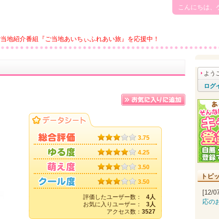
こんにちは、
ご当地紹介番組『ご当地あいちぃふれあい旅』を応援中！
よう
ログ
3.75
4.25
3.50
トピ
3.50
[12/
評価したユーザー数：
4人
応の
お気に入りユーザー：
3人
アクセス数：
3527