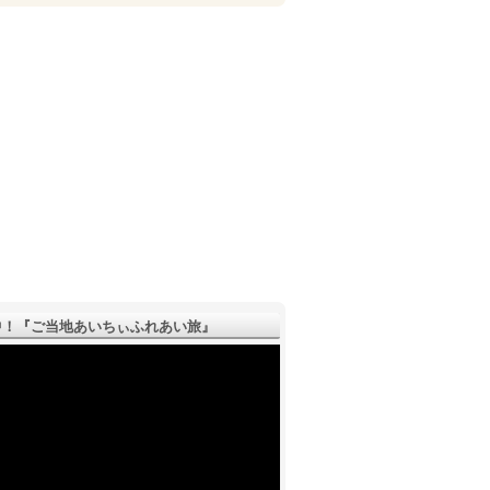
！『ご­当地あいちぃふれあい旅』