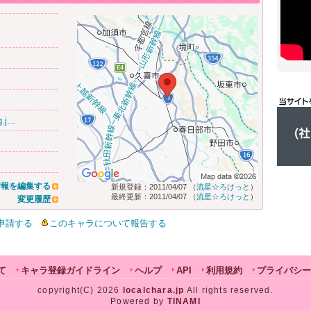
.j...
情報を編集する
新規登録：2011/04/07 （
流星☆ろけっと
）
最終更新：2011/04/07 （
流星☆ろけっと
）
変更履歴
申請する
このキャラについて報告する
て
キャラ登録ガイドライン
ヘルプ
API
利用規約
プライバシー
copyright(C) 2026
localchara.jp
All rights reserved.
Powered by
TINAMI