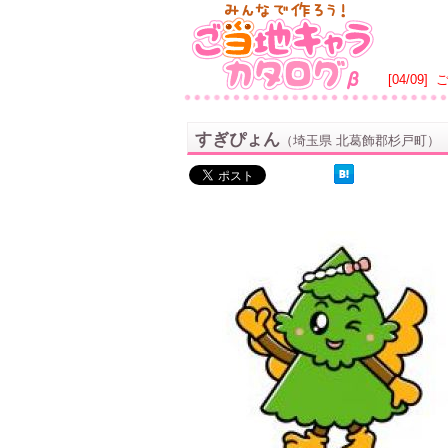
[04/09]
すぎぴょん
（埼玉県 北葛飾郡杉戸町）