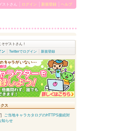
ゲストさん
ログイン
新規登録
ヘルプ
こそゲストさん！
イン
Twitterでログイン
新規登録
ックス
07]
ご当地キャラカタログのHTTPS接続対
お知らせ