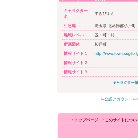
キャラクター
すぎぴょん
名
生息地
埼玉県 北葛飾郡杉戸町
地域レベル
区・町・村
所属団体
杉戸町
情報サイト１
http://www.town.sugito.lg
情報サイト２
情報サイト３
キャラクター
公認アカウントを
トップページ
このサイトについ