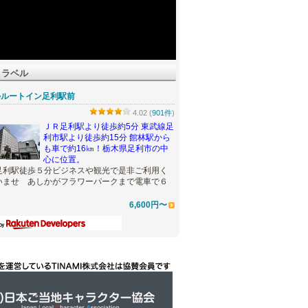
トラベル
ルルートイン足利駅前
4.02 (
901件
)
ＪＲ足利駅より徒歩約5分 東武線足
利市駅より徒歩約15分 館林駅から
も車で約16㎞！栃木県足利市の中
心に位置。
足利駅徒歩５分ビジネスや観光で是非ご利用く
いませ あしかがフラワーパークまで電車で６
6,600円〜