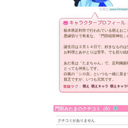
引用元
www.himetam
栃木県足利市で行われている萌えおこ
悪縁切りで有名な、「門田稲荷神社」
誕生日は２月１４日で、好きなものは
お料理とあやとりは苦手。でも切り絵
あだ名は「たまちゃん」で、足利織姫
とっても仲良しです。
白狐の「シロ吉」といつも一緒に居ま
貧乏ですが、いつも元気です。
萌え
萌えキャラ
萌えキャラ
門田みたまのクチコミ（0）
クチコミがありません