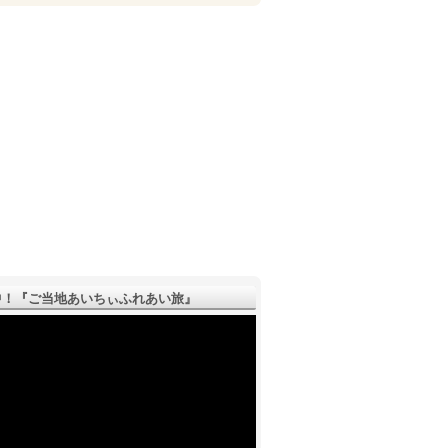
！『ご­当地あいちぃふれあい旅』