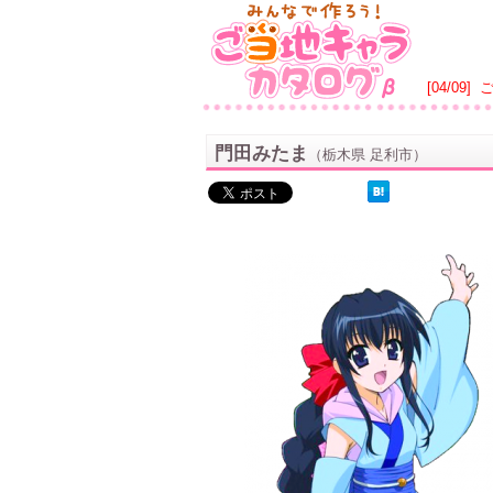
[04/09]
門田みたま
（栃木県 足利市）