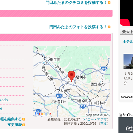
門田みたまのクチコミを投稿する！
門田みたまのフォトを投稿する！
楽天
ホテ
ＪＲ
ださ
会
分
kado...
t...
情報を編集する
新規登録：2011/09/27 （
ベニー・アズマ
）
最終更新：2020/10/26 （
草取
）
変更履歴