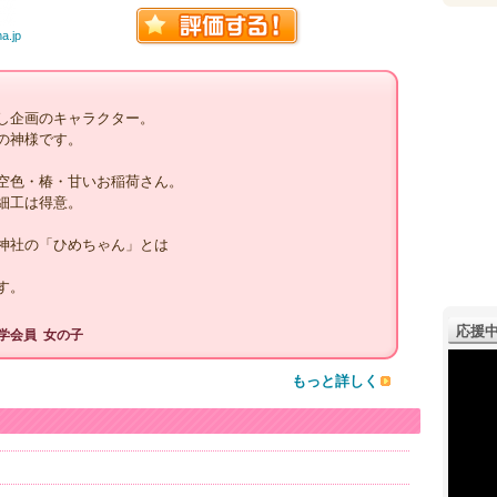
a.jp
し企画のキャラクター。
の神様です。
空色・椿・甘いお稲荷さん。
細工は得意。
神社の「ひめちゃん」とは
す。
応援中
学会員
女の子
もっと詳しく