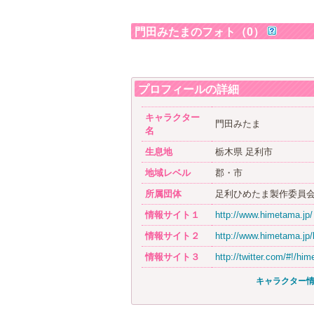
門田みたまのフォト（0）
プロフィールの詳細
キャラクター
門田みたま
名
生息地
栃木県 足利市
地域レベル
郡・市
所属団体
足利ひめたま製作委員
情報サイト１
http://www.himetama.jp/
情報サイト２
http://www.himetama.jp/
情報サイト３
http://twitter.com/#!/hime
キャラクター