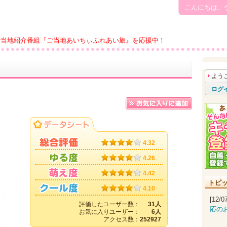
こんにちは、
ご当地紹介番組『ご当地あいちぃふれあい旅』を応援中！
よう
ログ
4.32
4.26
4.42
トピ
4.10
[12/
評価したユーザー数：
31人
応の
お気に入りユーザー：
6人
アクセス数：
252927