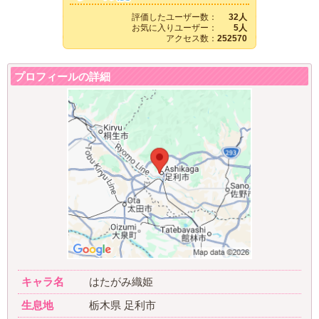
評価したユーザー数：
32人
お気に入りユーザー：
5人
アクセス数：
252570
プロフィールの詳細
キャラ名
はたがみ織姫
生息地
栃木県 足利市