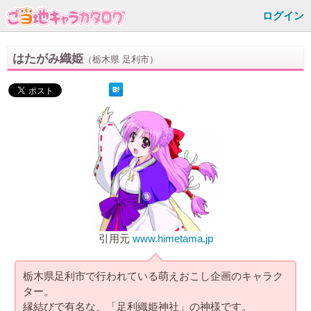
ログイン
はたがみ織姫
（栃木県 足利市）
引用元
www.himetama.jp
栃木県足利市で行われている萌えおこし企画のキャラク
ター。
縁結びで有名な、「足利織姫神社」の神様です。