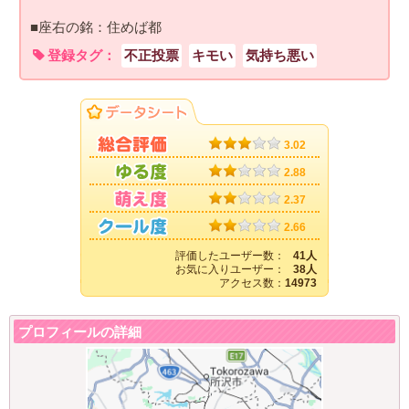
■座右の銘：住めば都
登録タグ：
不正投票
キモい
気持ち悪い
3.02
2.88
2.37
2.66
評価したユーザー数：
41人
お気に入りユーザー：
38人
アクセス数：
14973
プロフィールの詳細