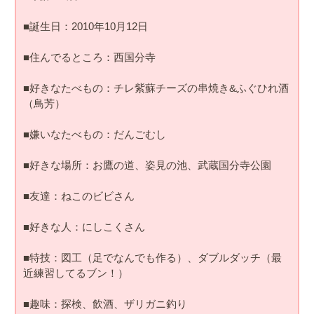
■誕生日：2010年10月12日
■住んでるところ：西国分寺
■好きなたべもの：チレ紫蘇チーズの串焼き&ふぐひれ酒
（鳥芳）
■嫌いなたべもの：だんごむし
■好きな場所：お鷹の道、姿見の池、武蔵国分寺公園
■友達：ねこのビビさん
■好きな人：にしこくさん
■特技：図工（足でなんでも作る）、ダブルダッチ（最
近練習してるブン！）
■趣味：探検、飲酒、ザリガニ釣り