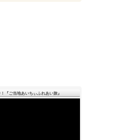
！『ご­当地あいちぃふれあい旅』