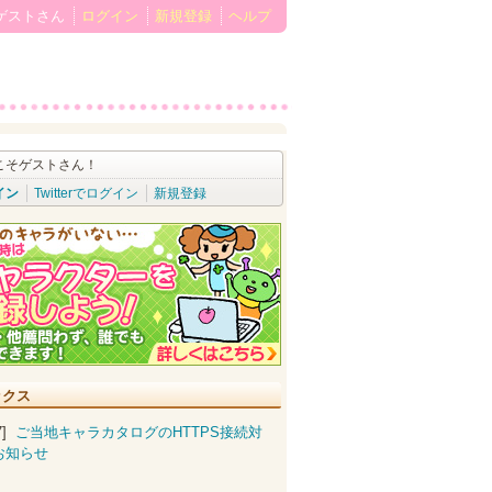
ゲストさん
ログイン
新規登録
ヘルプ
こそゲストさん！
イン
Twitterでログイン
新規登録
ックス
07]
ご当地キャラカタログのHTTPS接続対
お知らせ