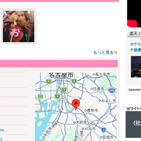
楽天
ホテ
テ提
もっと見る
ew...
p/