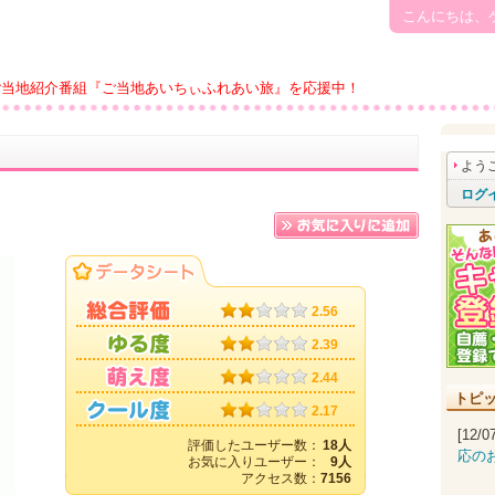
こんにちは、
ご当地紹介番組『ご当地あいちぃふれあい旅』を応援中！
よう
ログ
2.56
2.39
2.44
トピ
2.17
[12/
評価したユーザー数：
18人
応の
お気に入りユーザー：
9人
アクセス数：
7156