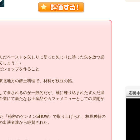
んだペーストを矢じりに塗った矢じりに塗った矢を放つ必
てしまう！）
だショップを作ること
東北地方の郷土料理で、材料が枝豆の餡。
して食されるのが一般的だが、麺に練り込まれたずんだ温
応援中
企業にて新たなお土産品やカフェメニューとしての展開が
された『秘密のケンミンSHOW』で取り上げられ、枝豆独特の
の出演者達から絶賛された。