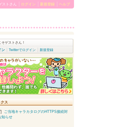
ゲストさん
ログイン
新規登録
ヘルプ
こそゲストさん！
イン
Twitterでログイン
新規登録
ックス
07]
ご当地キャラカタログのHTTPS接続対
お知らせ