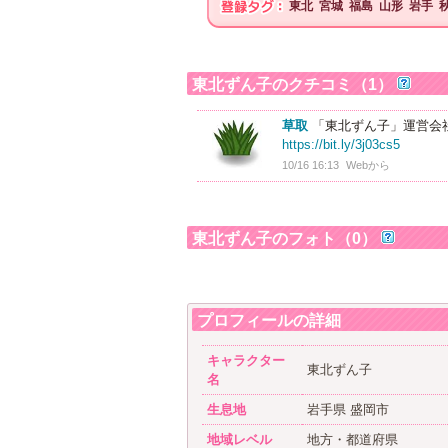
東北
宮城
福島
山形
岩手
東北ずん子のクチコミ（1）
草取
「東北ずん子」運営会社
https://bit.ly/3j03cs5
10/16 16:13
Webから
東北ずん子のフォト（0）
プロフィールの詳細
キャラクター
東北ずん子
名
生息地
岩手県 盛岡市
地域レベル
地方・都道府県