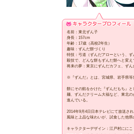
名前：東北ずん子
身長：157cm
年齢：17歳（高校2年生）
趣味：ずんだ餅づくり
特技：弓道（ずんだアローという、ず
殺技で、どんな餅もずんだ餅へと変え
将来の夢：東京にずんだカフェ、ずん
※『ずんだ』とは、宮城県、岩手県等
餅にその餡をかけた『ずんだもち』と
麺、ずんだクリーム大福など、東北の
進んでいる。
2014年9月4日日本テレビにて放送
風味と上品な味わいが、試食した他県
キャラクターデザイン：江戸村ににこ