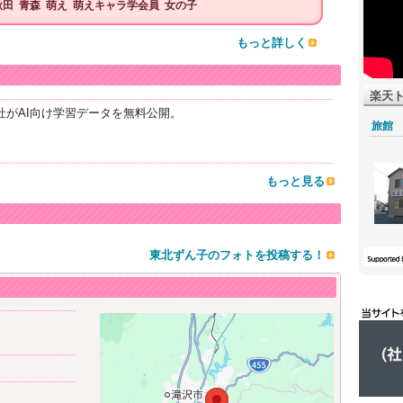
秋田
青森
萌え
萌えキャラ学会員
女の子
もっと詳しく
楽天
がAI向け学習データを無料公開。
旅館
もっと見る
東北ずん子のフォトを投稿する！