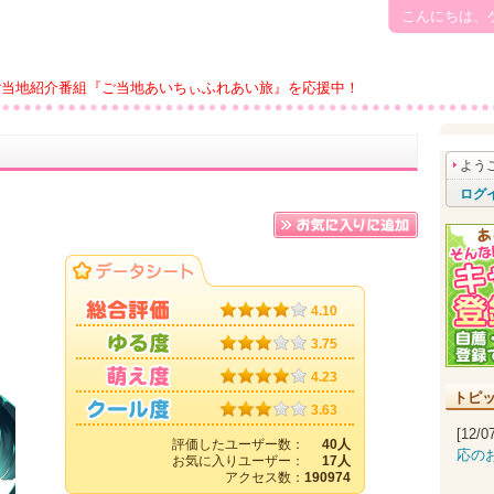
こんにちは、
ご当地紹介番組『ご当地あいちぃふれあい旅』を応援中！
よう
ログ
4.10
3.75
4.23
トピ
3.63
[12/
評価したユーザー数：
40人
応の
お気に入りユーザー：
17人
アクセス数：
190974