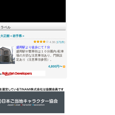
トラベル
 大正館＜岩手県＞
4.38 (
171件
)
盛岡駅より徒歩にて７分
盛岡駅や繁華街は１０分圏内♪駐車
場の大切な注意事項あり。門限設
定あり（注意事項参照）。
4,800円〜