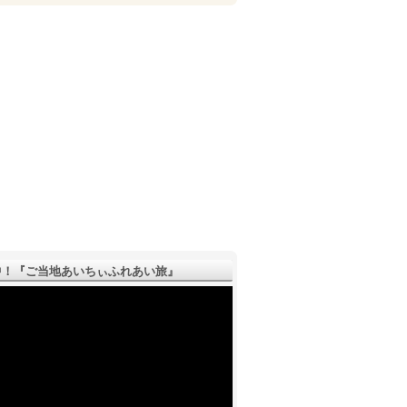
！『ご­当地あいちぃふれあい旅』