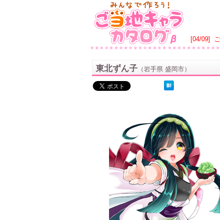
[04/09]
東北ずん子
（岩手県 盛岡市）