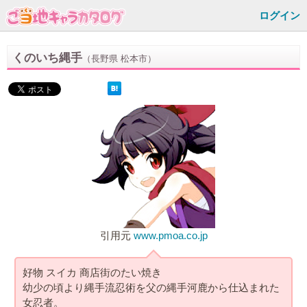
ログイン
くのいち縄手
（長野県 松本市）
引用元
www.pmoa.co.jp
好物 スイカ 商店街のたい焼き
幼少の頃より縄手流忍術を父の縄手河鹿から仕込まれた
女忍者。