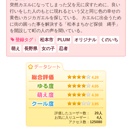
突然カエルになってしまった父を元に戻すために、良い
行いをした人のもとに現れるという父と同じ色の幸せの
黄色いカジカガエルを探している。 カエルに出会うため
に街の困った事を解決する「松本まちかど探偵 縄手」
を開設して町の人の声を聞いている。
登録タグ：
松本市
PLUM
オリジナル
くのいち
萌え
長野県
女の子
忍者
4.20
4.05
4.30
3.95
評価したユーザー数：
20人
お気に入りユーザー：
4人
アクセス数：
125080