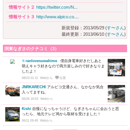
情報サイト２
https://twitter.com/N...
情報サイト３
http://www.alpico.co....
新規登録：2013/05/29 (
す〜さん
)
最終更新：2013/06/10 (
す〜さん
)
渕東なぎさのクチコミ（3）
ranlovesuwahime
僕自身電車好きだしあと
萌えキャラ好きなので両方楽しみので好きなりま
したよ！
08/23 01:11
Webから
位置
JNRKARECHI
アルピコ交通さん、なかなか気合
入ってますね。
06/26 18:03
Webから
Kishi
自慢になっちゃうけど、なぎさちゃんに会おうと思
ったら、地元テレビ局から取材を受けました！
06/11 09:40
Webから