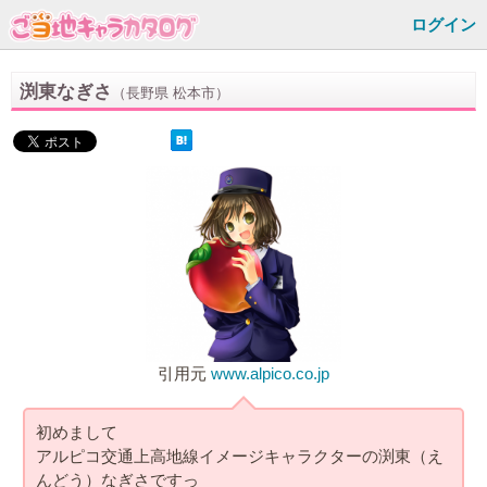
ログイン
渕東なぎさ
（長野県 松本市）
引用元
www.alpico.co.jp
初めまして
アルピコ交通上高地線イメージキャラクターの渕東（え
んどう）なぎさですっ