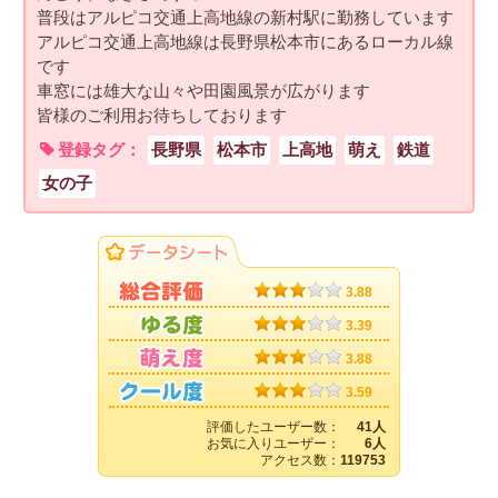
普段はアルピコ交通上高地線の新村駅に勤務しています
アルピコ交通上高地線は長野県松本市にあるローカル線
です
車窓には雄大な山々や田園風景が広がります
皆様のご利用お待ちしております
登録タグ：
長野県
松本市
上高地
萌え
鉄道
女の子
3.88
3.39
3.88
3.59
評価したユーザー数：
41人
お気に入りユーザー：
6人
アクセス数：
119753