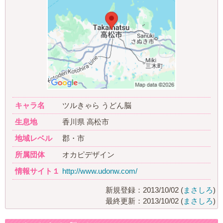
キャラ名
ツルきゃら うどん脳
生息地
香川県 高松市
地域レベル
郡・市
所属団体
オカピデザイン
情報サイト１
http://www.udonw.com/
新規登録：2013/10/02 (
まさしろ
)
最終更新：2013/10/02 (
まさしろ
)