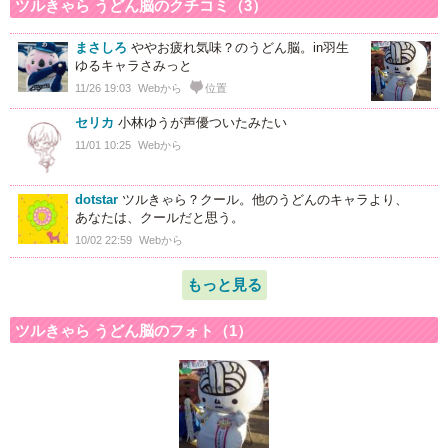
ツルきゃら うどん脳のクチコミ（3）
まさしろ
ややお疲れ気味？のうどん脳。in羽生
ゆるキャラさみっと
11/26 19:03
Webから
位置
セリカ
小林ゆうが声優ついたみたい
11/01 10:25
Webから
dotstar
ツルきゃら？クール。他のうどんのキャラより、
あなたは、クールだと思う。
10/02 22:59
Webから
もっと見る
ツルきゃら うどん脳のフォト（1）