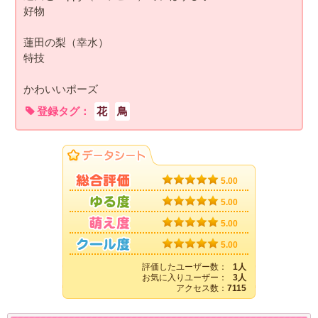
好物
蓮田の梨（幸水）
特技
かわいいポーズ
登録タグ：
花
鳥
5.00
5.00
5.00
5.00
評価したユーザー数：
1人
お気に入りユーザー：
3人
アクセス数：
7115