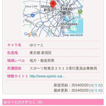
キャラ名
ゆりーと
生息地
東京都 新宿区
地域レベル
地方・都道府県
所属団体
スポーツ祭東京２０１３実行委員会事務局
情報サイト１
http://www.sports-sai...
新規登録：2014/02/20 (
セリカ
)
最終更新：2014/02/20 (
セリカ
)
ゆりーとのクチコミ（0）