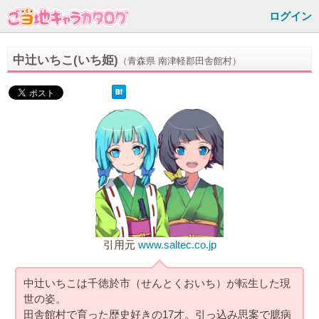
ログイン
中辻いちこ(いち姫)
（青森県 南津軽郡田舎館村）
引用元
www.saltec.co.jp
中辻いちこは千徳於市（せんとくおいち）が転生した現
世の姿。
田舎館村で育った歴史好きの17才。引っ込み思案で臆病