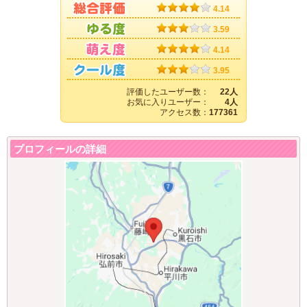
4.14
3.59
4.14
3.95
評価したユーザー数：
22人
お気に入りユーザー：
4人
アクセス数：
177361
プロフィールの詳細