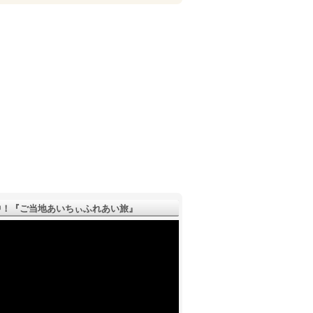
！『ご­当地あいちぃふれあい旅』