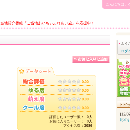
こんにちは、
ご当地紹介番組『ご当地あいちぃふれあい旅』を応援中！
よう
ログ
0.00
0.00
0.00
トピ
0.00
[12/
評価したユーザー数：
0人
応の
お気に入りユーザー：
0人
アクセス数：
3086