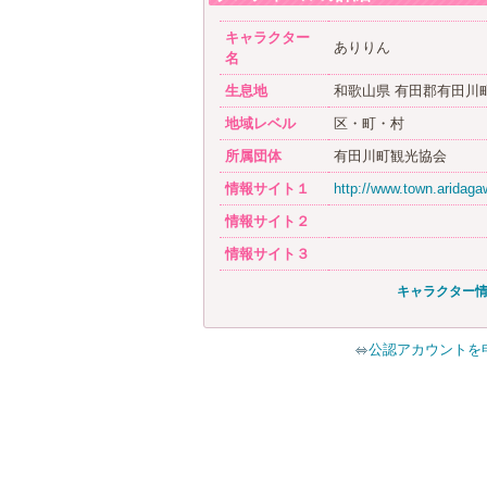
キャラクター
ありりん
名
生息地
和歌山県 有田郡有田川
地域レベル
区・町・村
所属団体
有田川町観光協会
情報サイト１
http://www.town.aridagaw
情報サイト２
情報サイト３
キャラクター
公認アカウントを