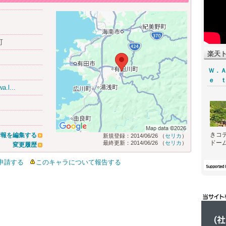
町
楽天
Ｗ．
ｅ 
a.l...
きコ
情報を編集する
新規登録：2014/06/26 （
セリカ
）
ドーム
最終更新：2014/06/26 （
セリカ
）
変更履歴
申請する
このキャラについて報告する