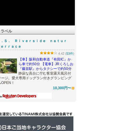
トラベル
Ａ．Ｓ． Ｒｉｖｅｒｓｉｄｅ ｎａｔｕｒ
ｔｅｒｒａｃｅ
4.42 (
53件
)
【車】阪和自動車道『有田IC』か
ら車で約50分 【電車】JRくろしお
『藤並駅』からタクシーで約50分
静寂な高台に佇む客室露天風呂付
テージ。愛犬専用ドッグラン付きグランピング
OPEN！
10,300円〜