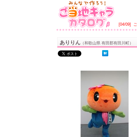
[04/09]
ありりん
（和歌山県 有田郡有田川町）