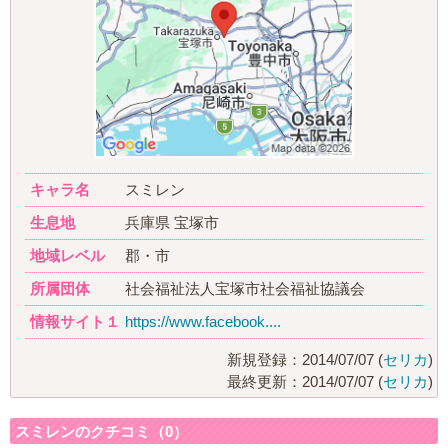
キャラ名
スミレン
生息地
兵庫県 宝塚市
地域レベル
郡・市
所属団体
社会福祉法人宝塚市社会福祉協議会
情報サイト１
https://www.facebook....
新規登録：2014/07/07 (
セリカ
)
最終更新：2014/07/07 (
セリカ
)
スミレンのクチコミ（0）