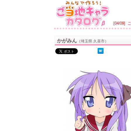
[04/09]
かがみん
（埼玉県 久喜市）