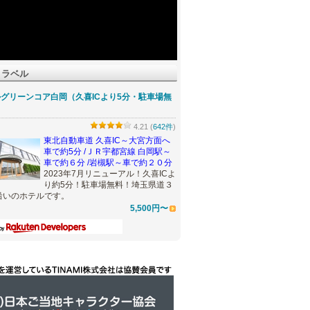
トラベル
グリーンコア白岡（久喜ICより5分・駐車場無
4.21 (
642件
)
東北自動車道 久喜IC～大宮方面へ
車で約5分 /ＪＲ宇都宮線 白岡駅～
車で約６分 /岩槻駅～車で約２０分
2023年7月リニューアル！久喜ICよ
り約5分！駐車場無料！埼玉県道３
沿いのホテルです。
5,500円〜