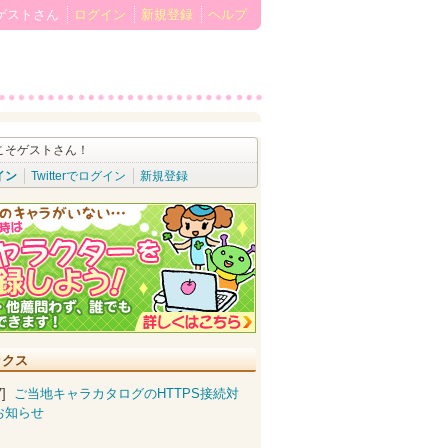
ゲストさん
ログイン
新規登録
ヘルプ
こそゲストさん！
イン
Twitterでログイン
新規登録
ックス
07]
ご当地キャラカタログのHTTPS接続対
お知らせ