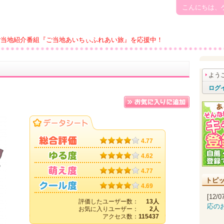
こんにちは、
ご当地紹介番組『ご当地あいちぃふれあい旅』を応援中！
よう
ログ
4.77
4.62
4.77
トピ
4.69
[12/
評価したユーザー数：
13人
応の
お気に入りユーザー：
2人
アクセス数：
115437