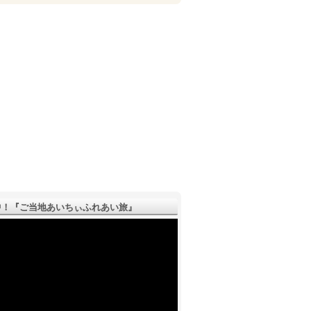
！『ご­当地あいちぃふれあい旅』