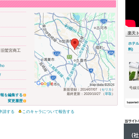
楽天
ホテル
料)
（旧鷲宮商工
sho
/
号線
新規登録：2014/07/07 （
セリカ
）
最終更新：2020/10/27 （
草取
）
情報を編集する
変更履歴
申請する
このキャラについて報告する