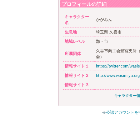
プロフィールの詳細
キャラクター
かがみん
名
生息地
埼玉県 久喜市
地域レベル
郡・市
久喜市商工会鷲宮支所
所属団体
会）
情報サイト１
https://twitter.com/wasi
情報サイト２
http://www.wasimiya.org
情報サイト３
キャラクター
公認アカウントを