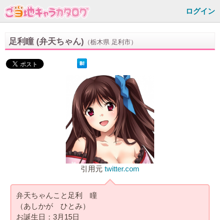
ログイン
足利瞳 (弁天ちゃん)
（栃木県 足利市）
引用元
twitter.com
弁天ちゃんこと足利 瞳
（あしかが ひとみ）
お誕生日：3月15日