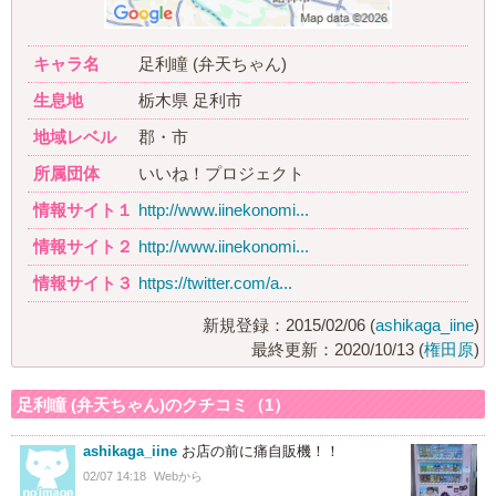
キャラ名
足利瞳 (弁天ちゃん)
生息地
栃木県 足利市
地域レベル
郡・市
所属団体
いいね！プロジェクト
情報サイト１
http://www.iinekonomi...
情報サイト２
http://www.iinekonomi...
情報サイト３
https://twitter.com/a...
新規登録：2015/02/06 (
ashikaga_iine
)
最終更新：2020/10/13 (
権田原
)
足利瞳 (弁天ちゃん)のクチコミ（1）
ashikaga_iine
お店の前に痛自販機！！
02/07 14:18
Webから