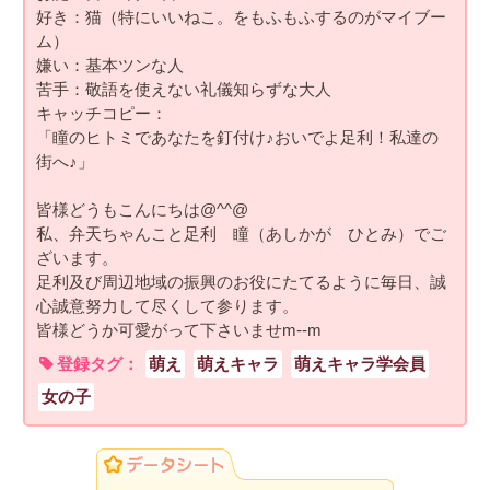
好き：猫（特にいいねこ。をもふもふするのがマイブー
ム）
嫌い：基本ツンな人
苦手：敬語を使えない礼儀知らずな大人
キャッチコピー：
「瞳のヒトミであなたを釘付け♪おいでよ足利！私達の
街へ♪」
皆様どうもこんにちは@^^@
私、弁天ちゃんこと足利 瞳（あしかが ひとみ）でご
ざいます。
足利及び周辺地域の振興のお役にたてるように毎日、誠
心誠意努力して尽くして参ります。
皆様どうか可愛がって下さいませm--m
登録タグ：
萌え
萌えキャラ
萌えキャラ学会員
女の子