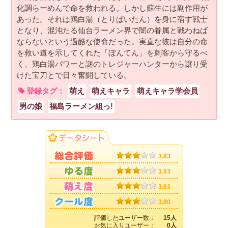
化調らーめんで命を救われる。しかし蘇生には副作用が
あった。それは鶏白湯（とりぱいたん）を身に宿す戦士
となり、混沌たる仙台ラーメン界で闇の眷属と戦わねば
ならないという過酷な使命だった。実直な彼は自分の命
を救い道を示してくれた「ぼんてん」を刺客から守るべ
く、鶏白湯パワーと謎のトレジャーハンターから譲り受
けた宝刀とで日々奮闘している。
登録タグ：
萌え
萌えキャラ
萌えキャラ学会員
男の娘
福島ラーメン組っ!
3.93
3.93
3.93
3.80
評価したユーザー数：
15人
お気に入りユーザー：
0人