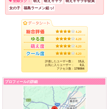
登録タグ：
萌え
萌えキャラ
萌えキャラ学会員
女の子
福島ラーメン組っ!
4.20
4.20
4.20
4.20
評価したユーザー数：
15人
お気に入りユーザー：
0人
アクセス数：
178084
プロフィールの詳細