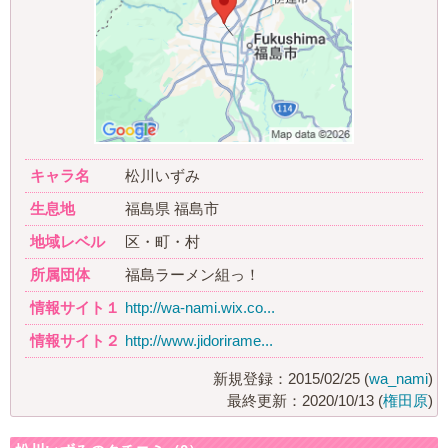
キャラ名
松川いずみ
生息地
福島県 福島市
地域レベル
区・町・村
所属団体
福島ラーメン組っ！
情報サイト１
http://wa-nami.wix.co...
情報サイト２
http://www.jidorirame...
新規登録：2015/02/25 (
wa_nami
)
最終更新：2020/10/13 (
権田原
)