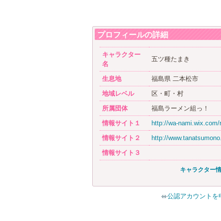
プロフィールの詳細
キャラクター
五ツ種たまき
名
生息地
福島県 二本松市
地域レベル
区・町・村
所属団体
福島ラーメン組っ！
情報サイト１
http://wa-nami.wix.com/r
情報サイト２
http://www.tanatsumono.
情報サイト３
キャラクター
公認アカウントを