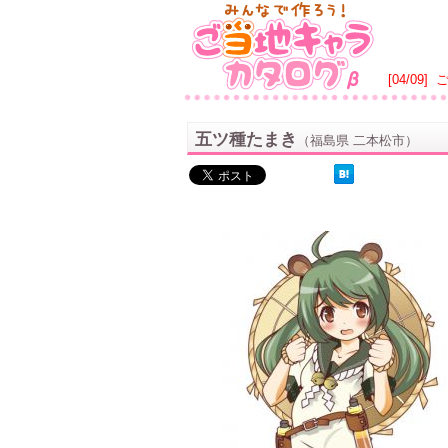
[04/09]
五ツ種たまき
（福島県 二本松市）