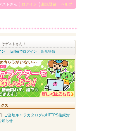
ゲストさん
ログイン
新規登録
ヘルプ
こそゲストさん！
イン
Twitterでログイン
新規登録
ックス
07]
ご当地キャラカタログのHTTPS接続対
お知らせ