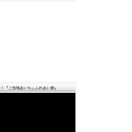
！『ご­当地あいちぃふれあい旅』