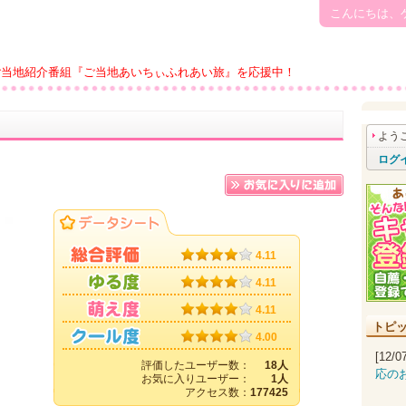
こんにちは、
ご当地紹介番組『ご当地あいちぃふれあい旅』を応援中！
よう
ログ
4.11
4.11
4.11
トピ
4.00
[12/
評価したユーザー数：
18人
応の
お気に入りユーザー：
1人
アクセス数：
177425