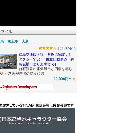
トラベル
温泉 摺上亭 大鳥
4.31 (
694件
)
福島交通飯坂線 飯坂温泉駅より
タクシーで5分／東北自動車道 福
島飯坂ICよりお車で5分
自家源泉の露天風呂と四季を感じ
だわり料理が自慢の温泉旅館
11,000円〜