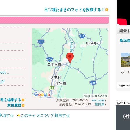
五ツ種たまきのフォトを投稿する！
楽天
飯坂
るこ
est...
jp/
情報を編集する
新規登録：2015/02/25 （
wa_nami
）
最終更新：2020/10/13 （
権田原
）
変更履歴
申請する
このキャラについて報告する