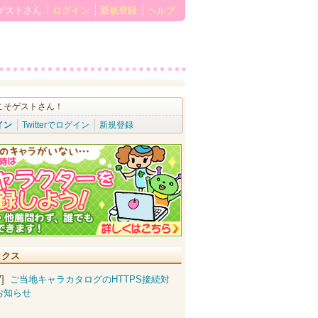
ゲストさん
ログイン
新規登録
ヘルプ
こそゲストさん！
イン
Twitterでログイン
新規登録
ックス
07]
ご当地キャラカタログのHTTPS接続対
お知らせ