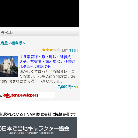
トラベル
ル扇屋＜福島県＞
3.57 (
53件
)
ＪＲ常磐線・原ノ町駅～徒歩約１
３分。常磐道・南相馬ICより最短
ホテル~お車約７分
懐かしくてほっとする昭和レトロ
な佇まい。心を込めて清潔に。温
笑顔でお客様に寄り添う小さなホテル。
7,000円〜