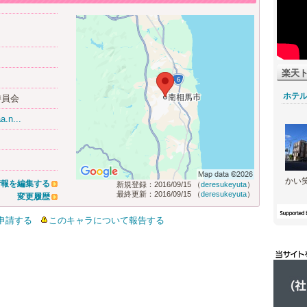
楽天
ホテ
委員会
a.n...
かい
情報を編集する
新規登録：2016/09/15 （
deresukeyuta
）
最終更新：2016/09/15 （
deresukeyuta
）
変更履歴
申請する
このキャラについて報告する