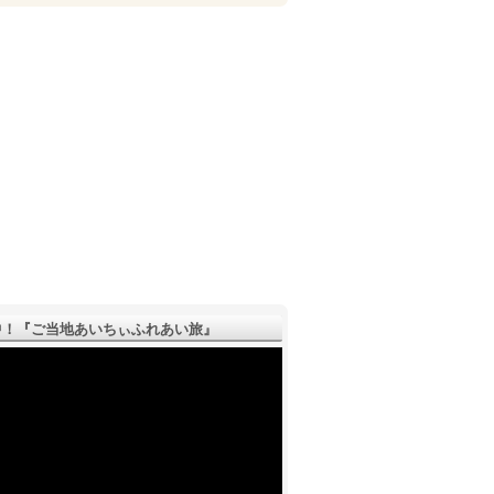
！『ご­当地あいちぃふれあい旅』