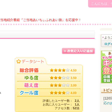
こんにちは、
ご当地紹介番組『ご当地あいちぃふれあい旅』を応援中！
よう
ログ
4.50
3.50
3.00
トピ
4.00
[12/
評価したユーザー数：
2人
応の
お気に入りユーザー：
1人
アクセス数：
5211