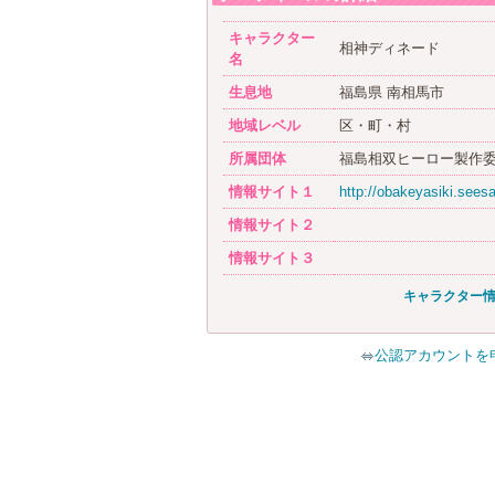
キャラクター
相神ディネード
名
生息地
福島県 南相馬市
地域レベル
区・町・村
所属団体
福島相双ヒーロー製作
情報サイト１
http://obakeyasiki.seesa
情報サイト２
情報サイト３
キャラクター
公認アカウントを