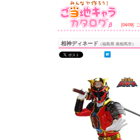
[04/09]
相神ディネード
（福島県 南相馬市）