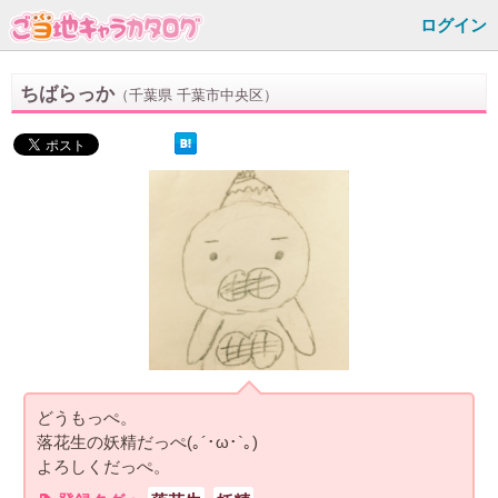
ログイン
ちばらっか
（千葉県 千葉市中央区）
どうもっぺ。
落花生の妖精だっぺ(｡´･ω･`｡)
よろしくだっぺ。