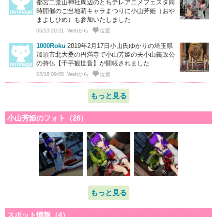
都宮二荒山神社周辺のとちテレアニメフェスタ同
時開催のご当地萌キャラまつりに小山芳姫（おや
まよしひめ）も参加いたしました
05/13 20:21
Webから
位置
1000Roku
2019年2月17日小山氏ゆかりの埼玉県
加須市北大桑の円満寺で小山芳姫の夫小山義政公
の持仏【千手観世音】が開帳されました
02/18 09:05
Webから
位置
もっと見る
小山芳姫のフォト（26）
もっと見る
スポット情報（4）