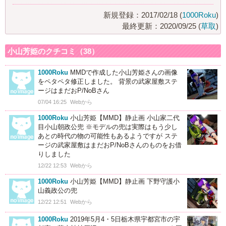
新規登録：2017/02/18 (
1000Roku
)
最終更新：2020/09/25 (
草取
)
小山芳姫のクチコミ（38）
1000Roku
MMDで作成した小山芳姫さんの画像
をペタペタ修正しました。 背景の武家屋敷ステ
ージはまだおP/NoBさん
07/04 16:25
Webから
1000Roku
小山芳姫【MMD】静止画 小山家二代
目小山朝政公兜 ※モデルの兜は実際はもう少し
あとの時代の物の可能性もあるようですが ステ
ージの武家屋敷はまだおP/NoBさんのものをお借
りしました
12/22 12:53
Webから
1000Roku
小山芳姫【MMD】静止画 下野守護小
山義政公の兜
12/22 12:51
Webから
1000Roku
2019年5月4・5日栃木県宇都宮市の宇