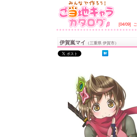
[04/09]
伊賀嵐マイ
（三重県 伊賀市）