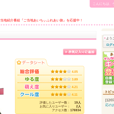
こんにちは、
ご当地紹介番組『ご当地あいちぃふれあい旅』を応援中！
よう
ログ
4.05
3.89
4.21
トピ
4.11
[12/
評価したユーザー数：
19人
応の
お気に入りユーザー：
2人
アクセス数：
176934