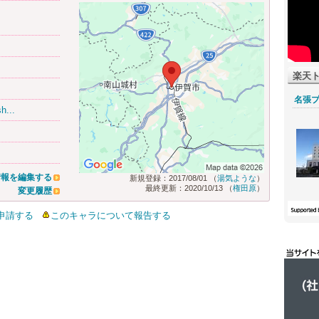
楽天
名張
h...
情報を編集する
新規登録：2017/08/01 （
湯気ような
）
最終更新：2020/10/13 （
権田原
）
変更履歴
申請する
このキャラについて報告する