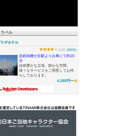
トラベル
プラザホテル
4.07 (
290件
)
近鉄桔梗が丘駅よりお車にて約10
分
自然豊かな立地、静かな空間。
様々なサービスをご用意してお待
ちしております。
4,180円〜