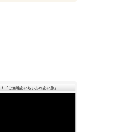
！『ご­当地あいちぃふれあい旅』