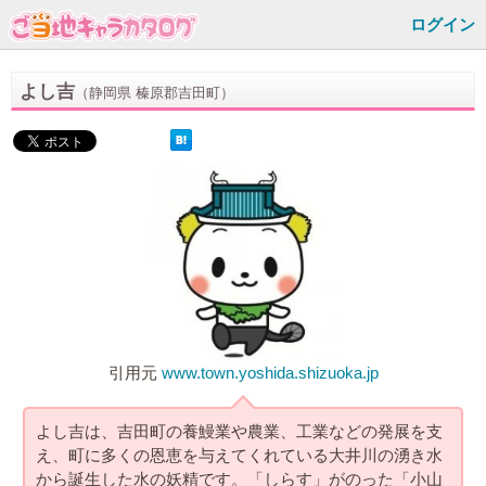
ログイン
よし吉
（静岡県 榛原郡吉田町）
引用元
www.town.yoshida.shizuoka.jp
よし吉は、吉田町の養鰻業や農業、工業などの発展を支
え、町に多くの恩恵を与えてくれている大井川の湧き水
から誕生した水の妖精です。「しらす」がのった「小山