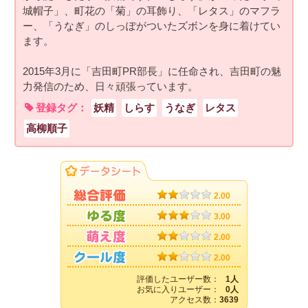
城帽子」、町花の「菊」の耳飾り、「レタス」のマフラ
ー、「うなぎ」のしっぽがついたズボンを身に着けてい
ます。
2015年3月に「吉田町PR部長」に任命され、吉田町の魅
力発信のため、日々頑張っています。
登録タグ：
妖精
しらす
うなぎ
レタス
高柳順子
2.00
3.00
2.00
2.00
評価したユーザー数：
1人
お気に入りユーザー：
0人
アクセス数：
3639