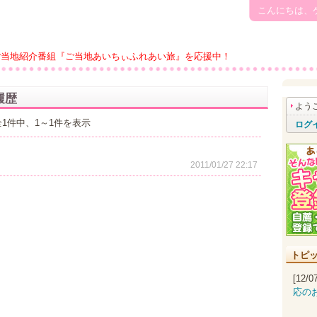
こんにちは、
ご当地紹介番組『ご当地あいちぃふれあい旅』を応援中！
履歴
よう
全1件中、1～1件を表示
ログ
2011/01/27 22:17
トピ
[12/
応の