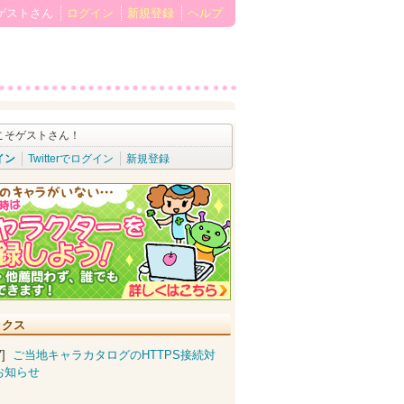
ゲストさん
ログイン
新規登録
ヘルプ
こそゲストさん！
イン
Twitterでログイン
新規登録
ックス
07]
ご当地キャラカタログのHTTPS接続対
お知らせ