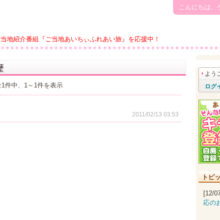
こんにちは、
ご当地紹介番組『ご当地あいちぃふれあい旅』を応援中！
歴
よう
全1件中、1～1件を表示
ログ
2011/02/13 03:53
トピ
[12/
応の