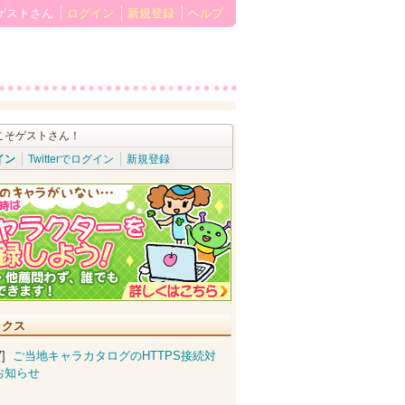
ゲストさん
ログイン
新規登録
ヘルプ
こそゲストさん！
イン
Twitterでログイン
新規登録
ックス
07]
ご当地キャラカタログのHTTPS接続対
お知らせ