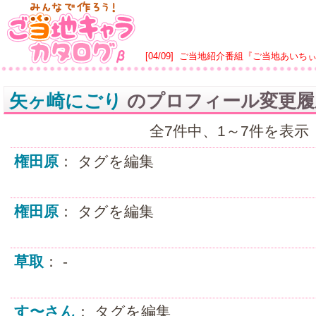
[04/09]
ご当地紹介番組『ご当地あいち
矢ヶ崎にごり
のプロフィール変更履
全7件中、1～7件を表示
権田原
： タグを編集
権田原
： タグを編集
草取
： -
す〜さん
： タグを編集