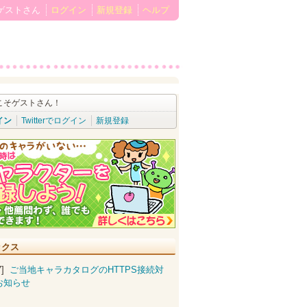
ゲストさん
ログイン
新規登録
ヘルプ
こそゲストさん！
イン
Twitterでログイン
新規登録
ックス
07]
ご当地キャラカタログのHTTPS接続対
お知らせ