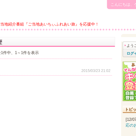
こんにちは、
ご当地紹介番組『ご当地あいちぃふれあい旅』を応援中！
歴
よう
全1件中、1～1件を表示
ログ
2015/03/23 21:02
トピ
[12/
応の