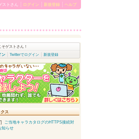
ゲストさん
ログイン
新規登録
ヘルプ
こそゲストさん！
イン
Twitterでログイン
新規登録
ックス
07]
ご当地キャラカタログのHTTPS接続対
お知らせ