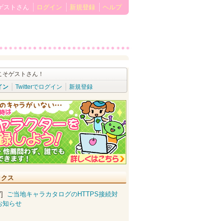
ゲストさん
ログイン
新規登録
ヘルプ
こそゲストさん！
イン
Twitterでログイン
新規登録
ックス
07]
ご当地キャラカタログのHTTPS接続対
お知らせ