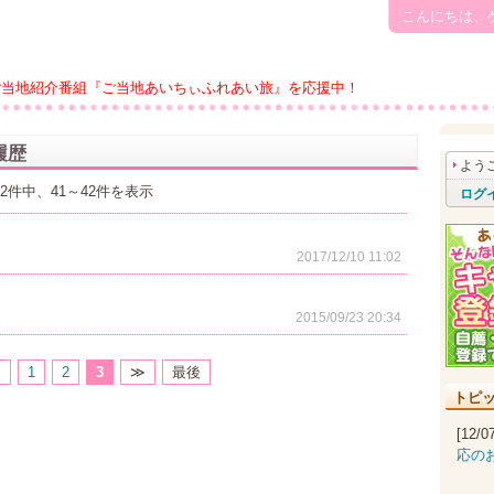
こんにちは、
ご当地紹介番組『ご当地あいちぃふれあい旅』を応援中！
履歴
よう
42件中、41～42件を表示
ログ
2017/12/10 11:02
2015/09/23 20:34
≪
1
2
3
≫
最後
トピ
[12/
応の