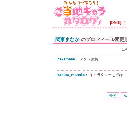
[04/09]
関東まなか
のプロフィール変更
全
nakamasa
： タグを編集
kantou_manaka
： キャラクターを登録
最初