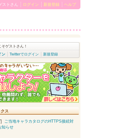
ゲストさん
ログイン
新規登録
ヘルプ
こそゲストさん！
イン
Twitterでログイン
新規登録
ックス
07]
ご当地キャラカタログのHTTPS接続対
お知らせ