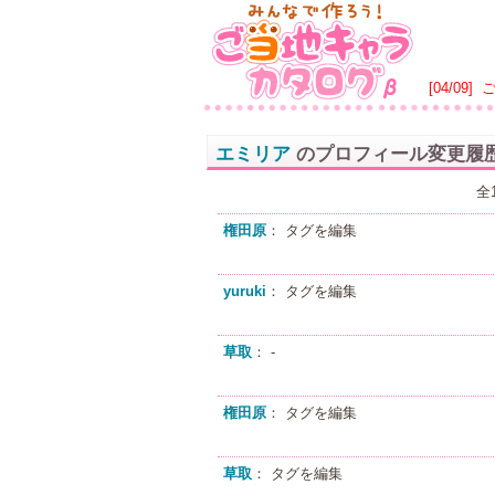
[04/09]
エミリア
のプロフィール変更履
全
権田原
： タグを編集
yuruki
： タグを編集
草取
： -
権田原
： タグを編集
草取
： タグを編集