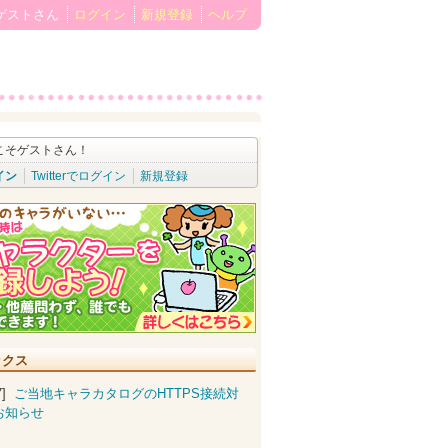
ゲストさん
ログイン
新規登録
ヘルプ
こそゲストさん！
イン
Twitterでログイン
新規登録
ックス
07]
ご当地キャラカタログのHTTPS接続対
お知らせ