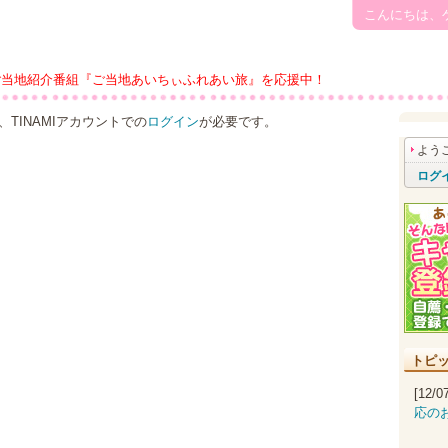
こんにちは、
ご当地紹介番組『ご当地あいちぃふれあい旅』を応援中！
TINAMIアカウントでの
ログイン
が必要です。
よう
ログ
トピ
[12/
応の