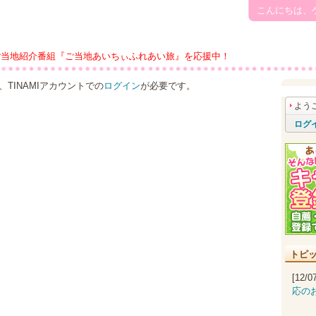
こんにちは、
ご当地紹介番組『ご当地あいちぃふれあい旅』を応援中！
TINAMIアカウントでの
ログイン
が必要です。
よう
ログ
トピ
[12/
応の