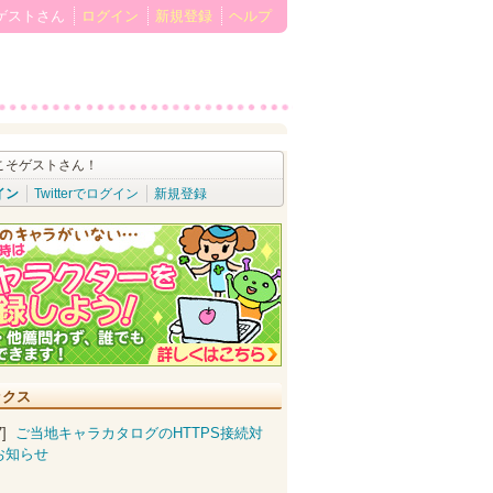
ゲストさん
ログイン
新規登録
ヘルプ
こそゲストさん！
イン
Twitterでログイン
新規登録
ックス
07]
ご当地キャラカタログのHTTPS接続対
お知らせ