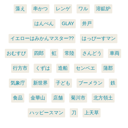
藻え
串かつ
レンゲ
ワル
溶鉱炉
はんぺん
GLAY
井戸
イエローはみかんマスター??
はっぴーすマン
おむすび
四郎
虹
常陸
さんどう
車両
行方市
くずは
造船
センベエ
蒲郡
気象庁
新世界
子ども
ブーメラン
鉄
食品
金華山
店舗
菊川市
北方領土
ハッピースマン
刀
上天草