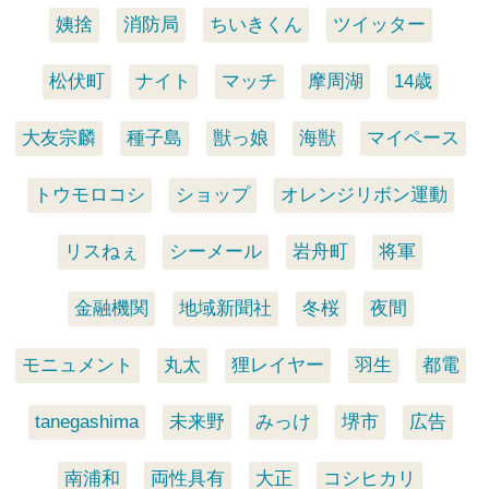
姨捨
消防局
ちいきくん
ツイッター
松伏町
ナイト
マッチ
摩周湖
14歳
大友宗麟
種子島
獣っ娘
海獣
マイペース
トウモロコシ
ショップ
オレンジリボン運動
リスねぇ
シーメール
岩舟町
将軍
金融機関
地域新聞社
冬桜
夜間
モニュメント
丸太
狸レイヤー
羽生
都電
tanegashima
未来野
みっけ
堺市
広告
南浦和
両性具有
大正
コシヒカリ