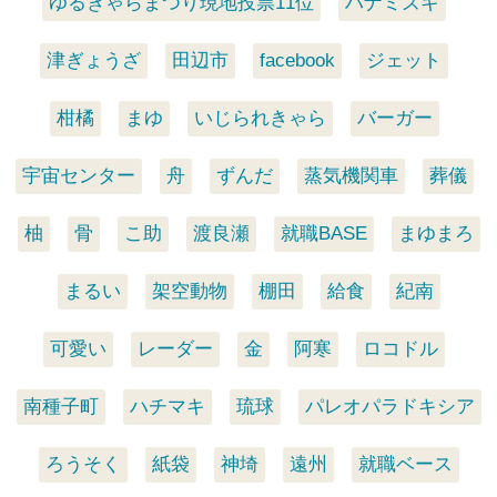
ゆるきゃらまつり現地投票11位
ハナミズキ
津ぎょうざ
田辺市
facebook
ジェット
柑橘
まゆ
いじられきゃら
バーガー
宇宙センター
舟
ずんだ
蒸気機関車
葬儀
柚
骨
こ助
渡良瀬
就職BASE
まゆまろ
まるい
架空動物
棚田
給食
紀南
可愛い
レーダー
金
阿寒
ロコドル
南種子町
ハチマキ
琉球
パレオパラドキシア
ろうそく
紙袋
神埼
遠州
就職ベース