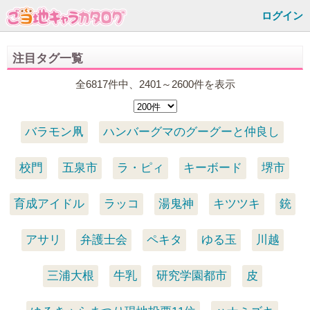
ログイン
注目タグ一覧
全6817件中、2401～2600件を表示
バラモン凧
ハンバーグマのグーグーと仲良し
校門
五泉市
ラ・ピィ
キーボード
堺市
育成アイドル
ラッコ
湯鬼神
キツツキ
銃
アサリ
弁護士会
ペキタ
ゆる玉
川越
三浦大根
牛乳
研究学園都市
皮