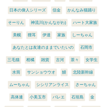
日本の偉人シリーズ
信金
かんなみ猫踊り
そーりん
神流川(かんながわ)
ハート大家族
美幌
狸耳
伊達
家族
しーちゃん
あなたとは友達のままでいたいの
石岡市
三毛猫
柑橘
雑貨
古河
茶々
女学生
水筒
サンショウウオ
鰻
北陸新幹線
ムーちゃん
シシリアンライス
さーちゃん
高体連
小美玉市
バレエ
石垣島
金