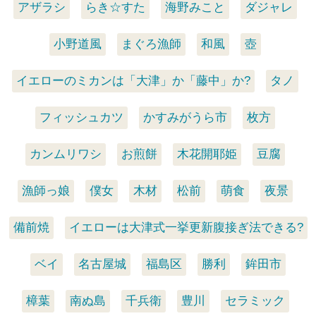
アザラシ
らき☆すた
海野みこと
ダジャレ
小野道風
まぐろ漁師
和風
壺
イエローのミカンは「大津」か「藤中」か?
タノ
フィッシュカツ
かすみがうら市
枚方
カンムリワシ
お煎餅
木花開耶姫
豆腐
漁師っ娘
僕女
木材
松前
萌食
夜景
備前焼
イエローは大津式一挙更新腹接ぎ法できる?
ベイ
名古屋城
福島区
勝利
鉾田市
樟葉
南ぬ島
千兵衛
豊川
セラミック