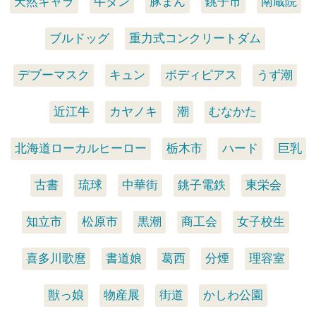
天然キャラ
牛タン
豚まん
銚子市
南蔵院
ブルドッグ
重力式コンクリートダム
デブーマスク
キュン
ボディピアス
うず潮
近江牛
カヤノキ
潮
むなかた
北海道ローカルヒーロー
栃木市
ハード
巨乳
古書
琉球
中華街
銚子電鉄
東栄会
知立市
松原市
黒潮
商工会
女子校生
喜多川歌麿
書道娘
葛西
分煙
理容室
獣っ娘
物産展
街道
かしわ公園