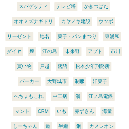
スパゲッティ
テレビ塔
かきつばた
オオミズナギドリ
カヤノキ建設
ウツボ
リーゼント
地名
菓子・パンまつり
東浦和
ダイヤ
煙
江の島
未来野
アプト
市川
買い物
戸越
落語
松本少年刑務所
パーカー
大野城市
制服
洋菓子
へちょもこれ,
中二病
湯
江ノ島電鉄
マント
CRM
いも
赤ずきん
海童
しーちゃん
道
半纏
鋼
カメレオン