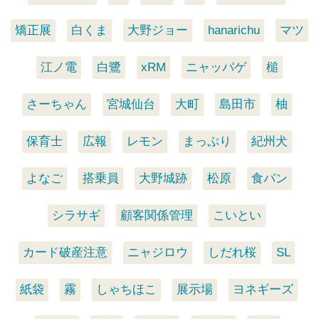
矯正展
白くま
大野ジョー
hanarichu
マツ
江ノ電
白鷺
xRM
ニャッパゲ
槌
さーちゃん
宮城仙台
大町
島田市
柚
保育士
広報
レモン
まっぷり
紀州犬
よなご
搭乗員
大野城跡
松原
食パン
シラサギ
顧客関係管理
こいとい
カード破産注意
ニャジロウ
しだれ桜
SL
紙袋
霧
しゃちほこ
展示場
ヨネギーズ