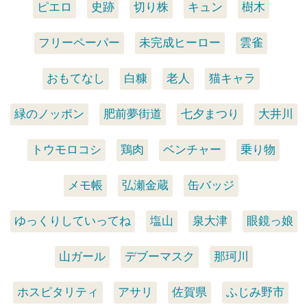
ピエロ
史跡
切り株
キュン
樹木
フリーペーパー
未完成ヒーロー
雲雀
おもてなし
白糠
老人
猫キャラ
緑のノッポン
肥前夢街道
七夕まつり
大井川
トウモロコシ
鶏肉
ベンチャー
乗り物
メモ帳
弘瀬金蔵
缶バッジ
ゆっくりしていってね
塩山
泉大津
眼鏡っ娘
山ガール
デブーマスク
那珂川
ホスピタリティ
アサリ
佐賀県
ふじみ野市