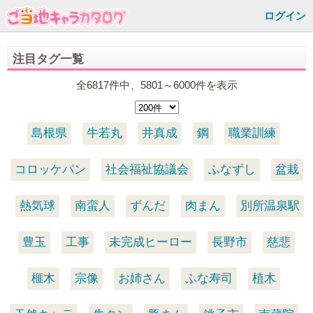
ログイン
注目タグ一覧
全6817件中、5801～6000件を表示
島根県
牛若丸
井真成
鋼
職業訓練
コロッケパン
社会福祉協議会
ふなずし
盆栽
熱気球
南蛮人
ずんだ
肉まん
別所温泉駅
豊玉
工事
未完成ヒーロー
長野市
慈悲
榧木
宗像
お姉さん
ふな寿司
植木