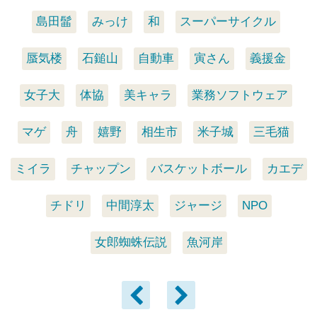
島田髷
みっけ
和
スーパーサイクル
蜃気楼
石鎚山
自動車
寅さん
義援金
女子大
体協
美キャラ
業務ソフトウェア
マゲ
舟
嬉野
相生市
米子城
三毛猫
ミイラ
チャップン
バスケットボール
カエデ
チドリ
中間淳太
ジャージ
NPO
女郎蜘蛛伝説
魚河岸