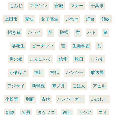
もみじ
マラソン
宮城
マナー
千葉県
上田市
愛知
女子高生
いわき
灯台
姉妹
招き猫
ハワイ
船
殿様
蛍
ハト
猪
落花生
ピーナッツ
雪
生涯学習
瓦
男の娘
こんにゃく
信州
蛇口
しらす
かまぼこ
旭川
古代
パンジー
放送局
アジサイ
新幹線
篠ノ井
ごはん
アヒル
小松菜
別府
古代
ハンバーガー
いのしし
釧路
牡丹
タケノコ
剣士
アジア
コイ