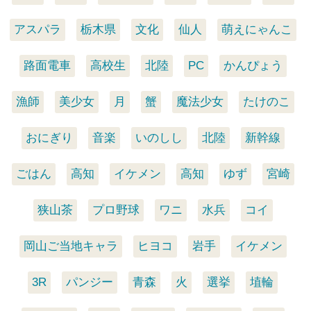
アスパラ
栃木県
文化
仙人
萌えにゃんこ
路面電車
高校生
北陸
PC
かんぴょう
漁師
美少女
月
蟹
魔法少女
たけのこ
おにぎり
音楽
いのしし
北陸
新幹線
ごはん
高知
イケメン
高知
ゆず
宮崎
狭山茶
プロ野球
ワニ
水兵
コイ
岡山ご当地キャラ
ヒヨコ
岩手
イケメン
3R
パンジー
青森
火
選挙
埴輪