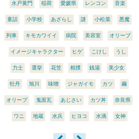
水戸黄門
稲荷
愛媛県
レンコン
音楽
童話
小学校
あざらし
謎
小松菜
悪魔
列車
キモカワイイ
病院
美容室
オリーブ
イメージキャラクター
ヒゲ
こけし
うし
力士
選挙
花笠
相撲
銭湯
美少女
牡丹
旭川
味噌
ジャガイモ
カツ
繭
オリーブ
鬼面瓦
あじさい
カツ丼
奈良県
ワニ
地蔵
水兵
ヒヨコ
水滴
女神