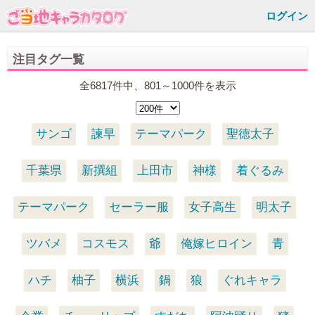
ログイン
注目タグ一覧
全6817件中、801～1000件を表示
サンゴ
諫早
テーマパーク
聖徳太子
千葉県
新撰組
上田市
神様
着ぐるみ
テーマパーク
セーラー服
女子高生
明太子
ツバメ
コスモス
爺
俺嫁ヒロイン
青
ハチ
柚子
横浜
鍋
狼
ぐれキャラ