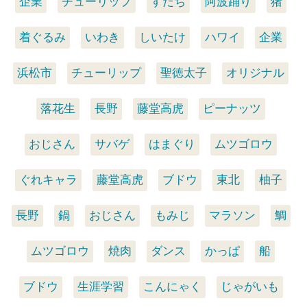
企業
チューリップ
すだち
阿波踊り
猪
着ぐるみ
いわき
しいたけ
ハワイ
企業
浜松市
チューリップ
聖徳太子
オリジナル
落花生
長野
藤堂高虎
ピーナッツ
おじさん
サバゲ
はまぐり
ムツゴロウ
ぐれキャラ
藤堂高虎
ブドウ
東北
柚子
長野
鍋
おじさん
もみじ
マラソン
鯛
ムツゴロウ
焼肉
ダンス
かっぱ
船
ブドウ
生涯学習
こんにゃく
じゃがいも