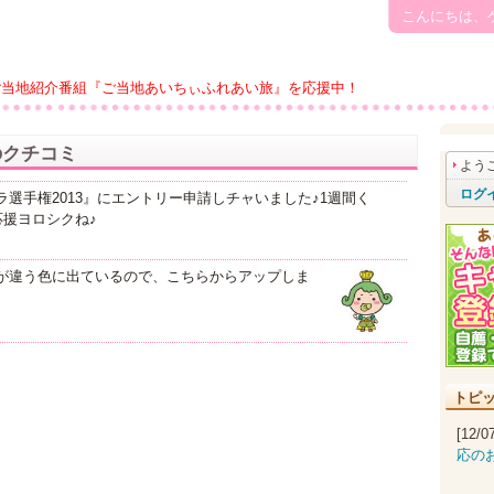
こんにちは、
ご当地紹介番組『ご当地あいちぃふれあい旅』を応援中！
のクチコミ
よう
ログ
選手権2013』にエントリー申請しチャいました♪1週間く
援ヨロシクね♪
が違う色に出ているので、こちらからアップしま
トピ
[12/
応の