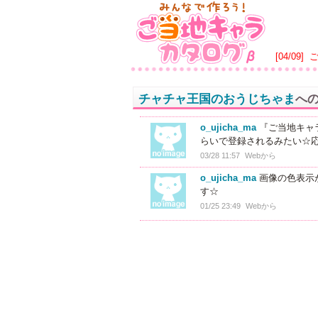
[04/09]
チャチャ王国のおうじちゃま
へ
o_ujicha_ma
『ご当地キャラ
らいで登録されるみたい☆応
03/28 11:57
Webから
o_ujicha_ma
画像の色表示
す☆
01/25 23:49
Webから