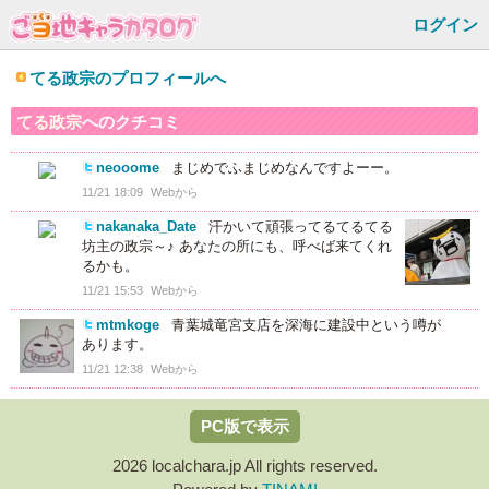
ログイン
てる政宗のプロフィールへ
てる政宗
へのクチコミ
neooome
まじめでふまじめなんですよーー。
11/21 18:09
Webから
nakanaka_Date
汗かいて頑張ってるてるてる
坊主の政宗～♪ あなたの所にも、呼べば来てくれ
るかも。
11/21 15:53
Webから
mtmkoge
青葉城竜宮支店を深海に建設中という噂が
あります。
11/21 12:38
Webから
PC版で表示
2026 localchara.jp All rights reserved.