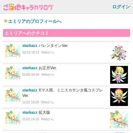
ログイン
エミリアのプロフィールへ
エミリア
へのクチコミ
starkazz
バレンタインVer.
02/16 18:12
Webから
starkazz
お正月Ver.
01/09 00:49
Webから
starkazz
Xマス用、ミニスカサンタ風コスプレ
Ver.
11/22 19:20
Webから
starkazz
拡大版
11/22 19:16
Webから