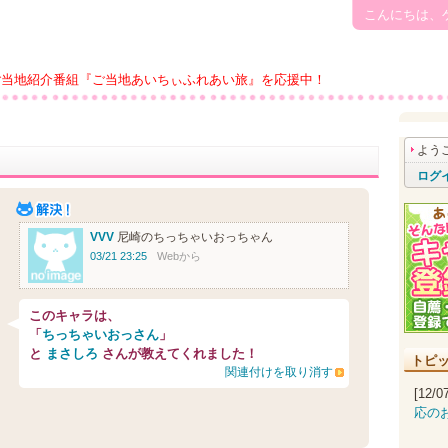
こんにちは、
ご当地紹介番組『ご当地あいちぃふれあい旅』を応援中！
よう
ログ
VVV
尼崎のちっちゃいおっちゃん
03/21 23:25
Webから
このキャラは、
「
ちっちゃいおっさん
」
と
まさしろ
さんが教えてくれました！
トピ
関連付けを取り消す
[12/
応の