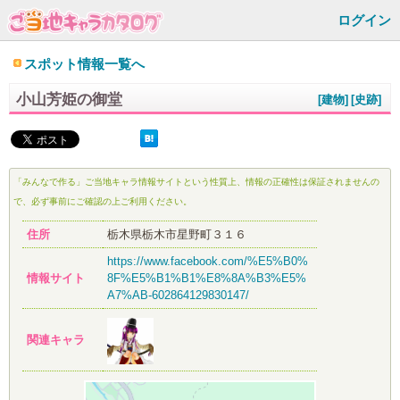
ログイン
スポット情報一覧へ
小山芳姫の御堂
[建物]
[史跡]
「みんなで作る」ご当地キャラ情報サイトという性質上、情報の正確性は保証されませんの
で、必ず事前にご確認の上ご利用ください。
住所
栃木県栃木市星野町３１６
https://www.facebook.com/%E5%B0%
情報サイト
8F%E5%B1%B1%E8%8A%B3%E5%
A7%AB-602864129830147/
関連キャラ