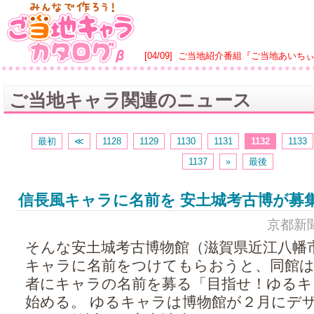
[04/09]
ご当地紹介番組『ご当地あいち
ご当地キャラ関連のニュース
最初
≪
1128
1129
1130
1131
1132
1133
1137
»
最後
信長風キャラに名前を 安土城考古博が募
京都新聞 -
そんな安土城考古博物館（滋賀県近江八幡
キャラに名前をつけてもらおうと、同館は
者にキャラの名前を募る「目指せ！ゆるキ
始める。 ゆるキャラは博物館が２月にデ