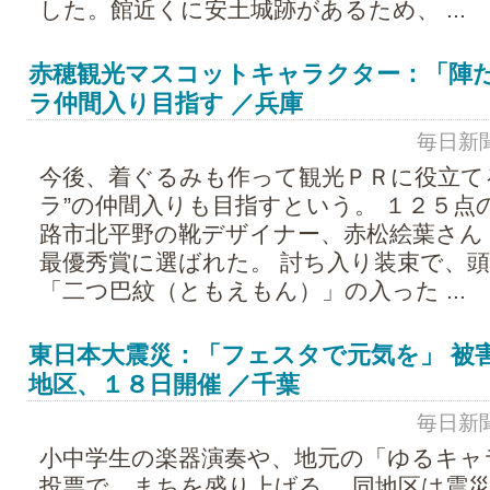
した。館近くに安土城跡があるため、 ...
赤穂観光マスコットキャラクター：「陣た
ラ仲間入り目指す ／兵庫
毎日新聞 -
今後、着ぐるみも作って観光ＰＲに役立て
ラ”の仲間入りも目指すという。 １２５点
路市北平野の靴デザイナー、赤松絵葉さん
最優秀賞に選ばれた。 討ち入り装束で、
「二つ巴紋（ともえもん）」の入った ...
東日本大震災：「フェスタで元気を」 被
地区、１８日開催 ／千葉
毎日新聞 -
小中学生の楽器演奏や、地元の「ゆるキャ
投票で、まちを盛り上げる。 同地区は震