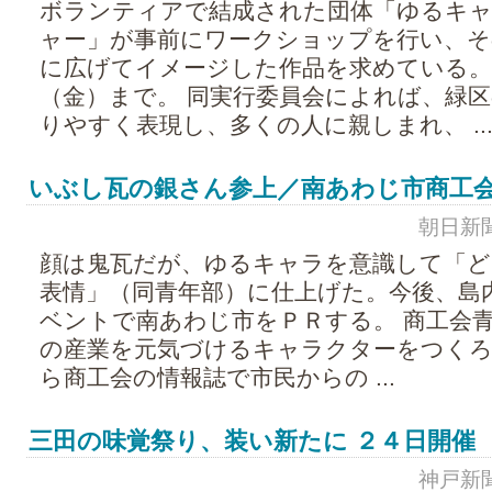
ボランティアで結成された団体「ゆるキ
ャー」が事前にワークショップを行い、
に広げてイメージした作品を求めている。期
（金）まで。 同実行委員会によれば、緑
りやすく表現し、多くの人に親しまれ、 ..
いぶし瓦の銀さん参上／南あわじ市商工
朝日新聞 -
顔は鬼瓦だが、ゆるキャラを意識して「ど
表情」（同青年部）に仕上げた。今後、島
ベントで南あわじ市をＰＲする。 商工会
の産業を元気づけるキャラクターをつくろ
ら商工会の情報誌で市民からの ...
三田の味覚祭り、装い新たに ２４日開催
神戸新聞 -