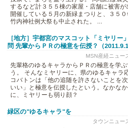
するなど計３５５棟の家屋・店舗に被害が
開催している５月の新緑まつりと、３５０
竹内神社例大祭も中止された。 ...
［地方］宇都宮のマスコット「ミヤリー
問 先輩からＰＲの極意を伝授？（2011.9.15 
MSN産経ニュース - 
先輩格のゆるキャラからＰＲの極意を学ぶ“
う。 そんなミヤリーに、県のゆるキャラ
コバトンは「他の追随を許さないことを
いい」と極意を伝授したという。なかな
に、ミヤリーも弱り顔？
緑区の"ゆるキャラ"を
タウンニュース - 