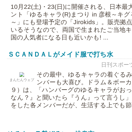
10月22(土)・23(日)に開催される、日本
ント「ゆるキャラ(R)まつり in 彦根～キグ
～」にも登場予定の「Jirokids」。販売
いるそうなので、両国で生まれたご当地キ
国の人気者になる日も近いかも! ...
ＳＣＡＮＤＡＬがメイド服で打ち水
日刊スポーツ - 
その最中、ゆるキャラの着ぐる
まんたんウェブ
ンバーも大喜び。ドラム＆ボーカ
９）は、「ハンバーグのゆるキャラがおっ
なん？』と聞いたら『うん』って言うし」
をした各メンバーだが、生活する上でも節電を