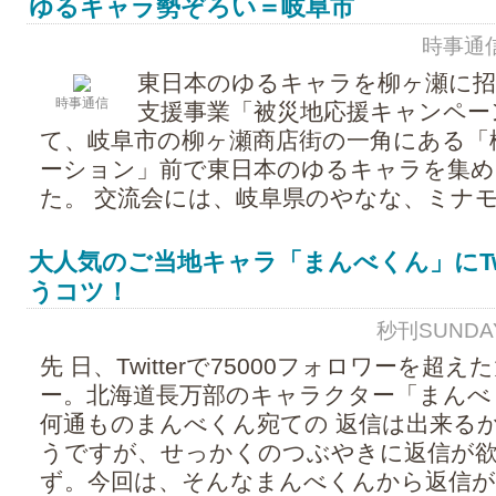
ゆるキャラ勢ぞろい＝岐阜市
時事通信 -
東日本のゆるキャラを柳ヶ瀬に招
時事通信
支援事業「被災地応援キャンペー
て、岐阜市の柳ヶ瀬商店街の一角にある「
ーション」前で東日本のゆるキャラを集め
た。 交流会には、岐阜県のやなな、ミナモを
大人気のご当地キャラ「まんべくん」にTwi
うコツ！
秒刊SUNDAY -
先 日、Twitterで75000フォロワーを超
ー。北海道長万部のキャラクター「まんべ
何通ものまんべくん宛ての 返信は出来る
うですが、せっかくのつぶやきに返信が
ず。今回は、そんなまんべくんから返信が .