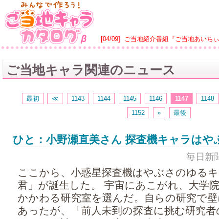
[04/09]
ご当地紹介番組『ご当地あいち
ご当地キャラ関連のニュース
最初
≪
1143
1144
1145
1146
1147
1148
1152
»
最後
ひと：小野瀬直美さん 探査機キャラはや
毎日新聞 -
ここから、小惑星探査機はやぶさのゆるキ
君」が誕生した。 宇宙にあこがれ、大学
かかわる研究室を選んだ。自らの研究で壁
あったが、「前人未到の探査に挑む研究者