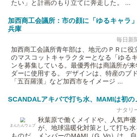
たい」と計画のもり立てに奔走した。 ...
加西商工会議所：市の顔に「ゆるキャラ」
兵庫
毎日新聞 -
加西商工会議所青年部は、地元のＰＲに役
のマスコットキャラクターとなる「ゆる
ンを募集している。最優秀作は商議所が来
ダーに使用する。 デザインは、特産のブ
「五百羅漢」など加西市をイメージ ...
SCANDALアキバで打ち水、MAMIは初
ナタリー -
秋葉原で働くメイドや、人気声優
まんたんウェブ
が、地球温暖化対策として打ち水
ものだ。メンバーのMAMI（G, Vo）は