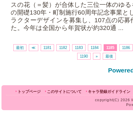
スの花（＝髪）が合体した三位一体のゆる
の開礎130年・町制施行60周年記念事業とし
ラクターデザインを募集し、107点の応募
た。今年は全国から年賀状が約320通 ...
最初
≪
1181
1182
1183
1184
1185
1186
1190
»
最後
Powered
トップページ
このサイトについて
キャラ登録ガイドライン
copyright(C) 2026
Po