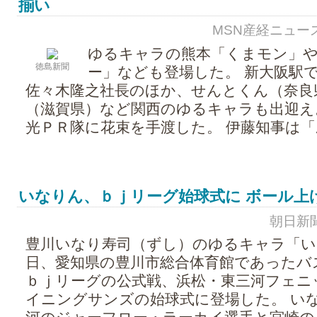
揃い
MSN産経ニュース - 
ゆるキャラの熊本「くまモン」
徳島新聞
ー」なども登場した。 新大阪駅
佐々木隆之社長のほか、せんとくん（奈良
（滋賀県）など関西のゆるキャラも出迎え
光ＰＲ隊に花束を手渡した。 伊藤知事は「歴史
いなりん、ｂｊリーグ始球式に ボール上
朝日新聞 -
豊川いなり寿司（ずし）のゆるキャラ「い
日、愛知県の豊川市総合体育館であったバ
ｂｊリーグの公式戦、浜松・東三河フェニ
イニングサンズの始球式に登場した。 い