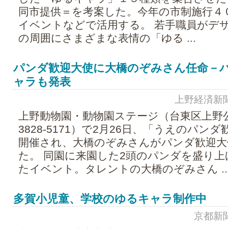
同市提供＝を考案した。今年の市制施行４
イベントなどで活用する。 若手職員がデ
の周囲にさまざまな表情の「ゆる ...
パンダ歓迎大使に大橋のぞみさん任命－
ャラも発表
上野経済新聞 - 
上野動物園・動物園ステージ（台東区上野公園、
3828-5171）で2月26日、「うえのパン
開催され、大橋のぞみさんがパンダ歓迎大
た。 同園に来園した2頭のパンダを盛り
たイベント。タレントの大橋のぞみさん ..
多賀小児童、学校のゆるキャラ制作中
京都新聞 -