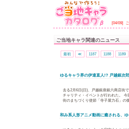
[04/09]
ご当地キャラ関連のニュース
最初
≪
1187
1188
1189
ゆるキャラ界の伊達直人!? 戸越銀次郎
去る2月6日(日)、戸越銀座銀六商店
チャリティ・イベントが行われた。 今
街のまちづくり使節「寺子屋力石」の復興
和み系人形アニメ動画に癒される、ゆ