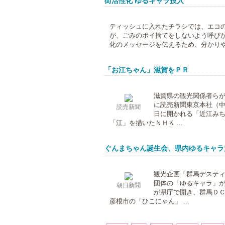
街活性化 ゆるキャラ投入
ティッシュに入れたチラシでは、エコ
が、ごみのポイ捨てをしないよう呼びか
化のメッセージを伝えるため、分かりやす
「お江ちゃん」滋賀をＰＲ
滋賀県の観光関係者らが９
に読売新聞東京本社（
読売新聞
日に開かれる「近江みち
「江」を描いたＮＨＫ ...
ぐんまちゃん誕生会、県内ゆるキャラ
観光企画「群馬デステ
団体の「ゆるキャラ」
朝日新聞
が県庁で開き、群馬ＤＣ
彦根市の「ひこにゃん」 ...