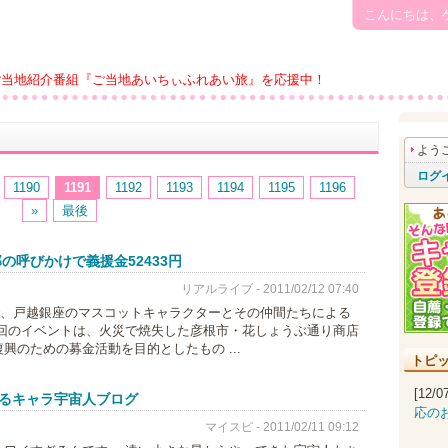
こんにちは、
ご当地紹介番組『ご当地あいちぃふれあい旅』を応援中！
よう
ログ
1190
1191
1192
1193
1194
1195
1196
»
最後
の呼びかけで義援金52433円
リアルライブ - 2011/02/12 07:40
街で、戸越銀座のマスコットキャラクターとその仲間たちによる
回のイベントは、火災で焼失した彦根市・花しょうぶ通り商店
のための募金活動を目的としたもの ...
トピ
[12/
るキャラ宇宙人ブログ
応の
マイスピ - 2011/02/11 09:12