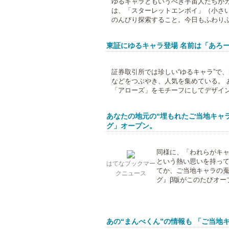
ゆるキャラともいうべき宇宙人たちがカ
は、「スターレットエンボイ」（小さ
のんびり探索すること。今日もふわりふわ
東証にゆるキャラ登場 名前は「あろ
証券取引所では珍しい“ゆるキャラ”で
などをつぶやき、人気を集めている。 
「アローズ」をモチーフにしてデザインし
あなたの地元の“埋もれたご当地キャ
グ」オープン。
同様に、「われらがキ
という熱い思いを持って
はてなブックマー
てか、ご当地キャラの
クニュース
グ』β版がこのたびオープン
あの“まんべくん”の情報も 「ご当地