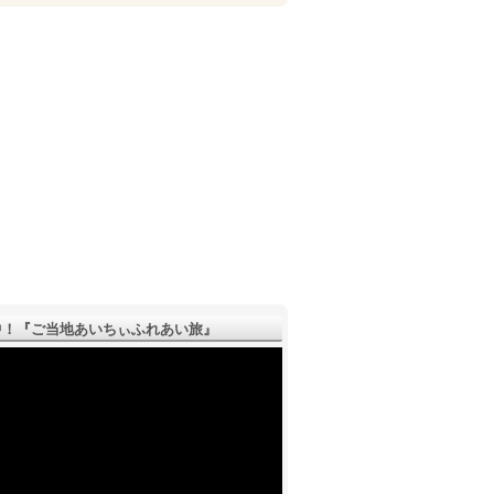
！『ご­当地あいちぃふれあい旅』