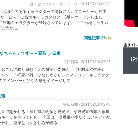
はてなブックマークニュース - 2011/02/10 09:38
（水）、地域性のあるキャラクターの情報についてユーザーが自由
bサービス「ご当地キャラカタログ」β版をオープンしまし
のご当地キャラクターが登録されています。 「ご当地キャラカ
当地 ...
関連記事 2件
なちゃん」です－－高取 ／奈良
毎日新聞 - 2011/02/10 07:35
町おこしに取り組む「天の川実行委員会」（野村幸治代表）
イベント「町家の雛（ひな）めぐり」のマスコットキャラクタ
のメンバーがひな人形をイメージして ...
愛知
毎日新聞 - 2011/02/10 03:45
丸栄で開かれる「福井県の物産と観光展」を観光宣伝隊の藤川
キャラを伴ってＰＲ。 今回は、収穫量が少なくほとんどが地
れ、重厚なコクと甘みが特徴 ...