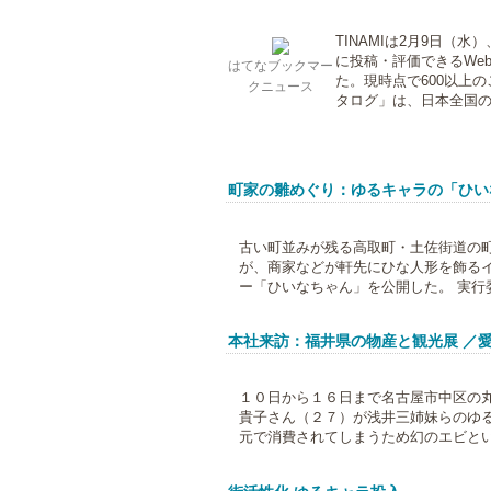
TINAMIは2月9日
に投稿・評価できるWe
はてなブックマー
た。現時点で600以上
クニュース
タログ」は、日本全国の“ご
町家の雛めぐり：ゆるキャラの「ひい
古い町並みが残る高取町・土佐街道の
が、商家などが軒先にひな人形を飾る
ー「ひいなちゃん」を公開した。 実行委
本社来訪：福井県の物産と観光展 ／
１０日から１６日まで名古屋市中区の
貴子さん（２７）が浅井三姉妹らのゆる
元で消費されてしまうため幻のエビといわ