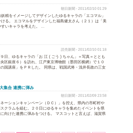
朝日新聞 - 2011/02/10 01:29
の妖精をイメージしてデザインしたゆるキャラの「エコマル」
ける。 エコマルをデザインした福島健太さん（２１）は「美
いキャラを考えた。 ...
読売新聞 - 2011/02/10 01:18
日、ゆるキャラの「お 江 ( ごう ) ちゃん」＝写真＝ととも
中央区銀座６）を訪れ、江戸東京博物館（墨田区横網）で１０
の国講座」をＰＲした。 同県は、戦国武将・浅井長政の三女
大集合 連携に弾み
朝日新聞 - 2011/02/09 23:58
ィネーションキャンペーン（ＤＣ）」を控え、県内の市町村や
がスクラムを組む。２０日にゆるキャラを集めたイベントを県
に向けた連携に弾みをつける。 マスコットと言えば、滋賀県