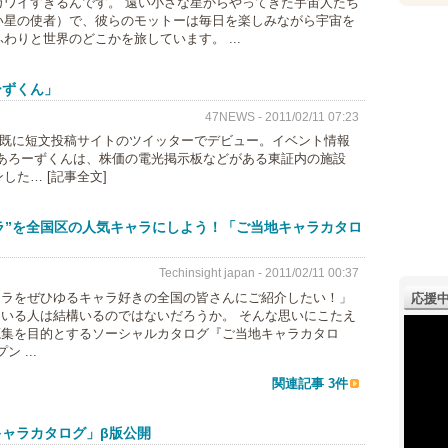
ワイすぎるんです。 遠い小さな星からやってきた宇宙人たち
い星の使者）で、彼らのモットーは毎日を楽しみながら宇宙を
りと世界のどこかを旅しています。 ...
ーずくん」
47NEWS - 2011/02/11 07:23
、既に短文投稿サイトのツイッターでデビュー。イベント情報
あろーずくんは、株価の電光掲示板などがある東証内の施設
た… [記事全文]
ラ”を全国区の人気キャラにしよう！「ご当地キャラカタロ
Techinsight japan - 2011/02/11 00:37
ャラをぜひゆるキャラ好きの全国の皆さんにご紹介したい！」
応援中
いる人は結構いるのではないだろうか。 そんな思いにこたえ
蒐集を目的とするソーシャルカタログ『ご当地キャラカタロ
 ...
関連記事 3件
キャラカタログ」β版公開