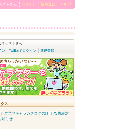
ゲストさん
ログイン
新規登録
ヘルプ
こそゲストさん！
イン
Twitterでログイン
新規登録
ックス
07]
ご当地キャラカタログのHTTPS接続対
お知らせ