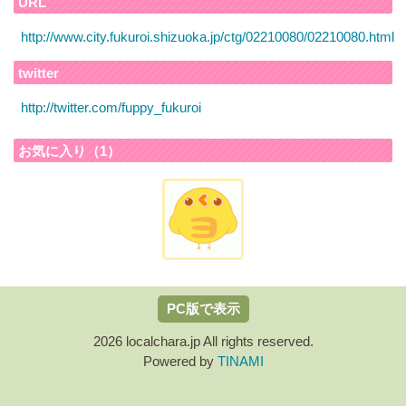
URL
http://www.city.fukuroi.shizuoka.jp/ctg/02210080/02210080.html
twitter
http://twitter.com/fuppy_fukuroi
お気に入り（1）
PC版で表示
2026 localchara.jp All rights reserved.
Powered by
TINAMI