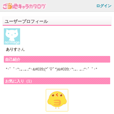
ログイン
ユーザープロフィール
ありす
さん
自己紹介
*･゜ﾟ･*:.｡..｡.:*･&#039;(*ﾟ▽ﾟ*)&#039;･*:.｡. .｡.:*･゜ﾟ･*
お気に入り（1）